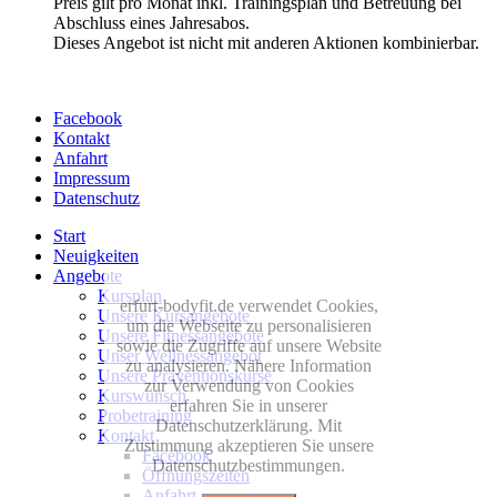
Preis gilt pro Monat inkl. Trainingsplan und Betreuung bei
Abschluss eines Jahresabos.
Dieses Angebot ist nicht mit anderen Aktionen kombinierbar.
Facebook
Kontakt
Anfahrt
Impressum
Datenschutz
Start
Neuigkeiten
Angebote
Kursplan
erfurt-bodyfit.de verwendet Cookies,
Unsere Kursangebote
um die Webseite zu personalisieren
Unsere Fitnessangebote
sowie die Zugriffe auf unsere Website
Unser Wellnessangebot
zu analysieren. Nähere Information
Unsere Präventionskurse
zur Verwendung von Cookies
Kurswunsch
erfahren Sie in unserer
Probetraining
Datenschutzerklärung. Mit
Kontakt
Zustimmung akzeptieren Sie unsere
Facebook
Datenschutzbestimmungen.
Öffnungszeiten
Anfahrt