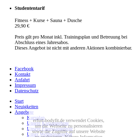
Studententarif
Fitness + Kurse + Sauna + Dusche
29,90 €
Preis gilt pro Monat inkl. Trainingsplan und Betreuung bei
Abschluss eines Jahresabos.
Dieses Angebot ist nicht mit anderen Aktionen kombinierbar.
Facebook
Kontakt
Anfahrt
Impressum
Datenschutz
Start
Neuigkeiten
Angebote
Kursplan
erfurt-bodyfit.de verwendet Cookies,
Unsere Kursangebote
um die Webseite zu personalisieren
Unsere Fitnessangebote
sowie die Zugriffe auf unsere Website
Unser Wellnessangebot
zu analysieren. Nähere Information