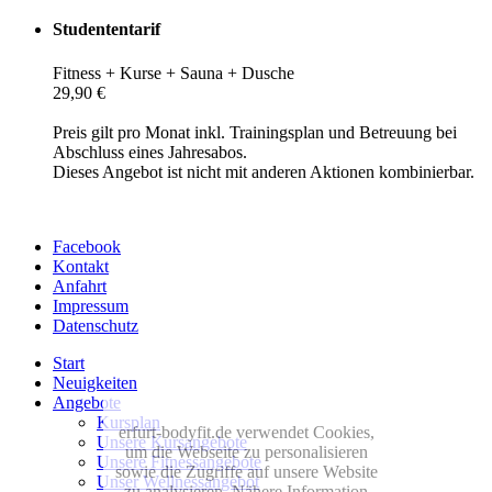
Studententarif
Fitness + Kurse + Sauna + Dusche
29,90 €
Preis gilt pro Monat inkl. Trainingsplan und Betreuung bei
Abschluss eines Jahresabos.
Dieses Angebot ist nicht mit anderen Aktionen kombinierbar.
Facebook
Kontakt
Anfahrt
Impressum
Datenschutz
Start
Neuigkeiten
Angebote
Kursplan
erfurt-bodyfit.de verwendet Cookies,
Unsere Kursangebote
um die Webseite zu personalisieren
Unsere Fitnessangebote
sowie die Zugriffe auf unsere Website
Unser Wellnessangebot
zu analysieren. Nähere Information