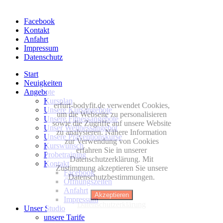
Facebook
Kontakt
Anfahrt
Impressum
Datenschutz
Start
Neuigkeiten
Angebote
Kursplan
erfurt-bodyfit.de verwendet Cookies,
Unsere Kursangebote
um die Webseite zu personalisieren
Unsere Fitnessangebote
sowie die Zugriffe auf unsere Website
Unser Wellnessangebot
zu analysieren. Nähere Information
Unsere Präventionskurse
zur Verwendung von Cookies
Kurswunsch
erfahren Sie in unserer
Probetraining
Datenschutzerklärung. Mit
Kontakt
Zustimmung akzeptieren Sie unsere
Facebook
Datenschutzbestimmungen.
Öffnungszeiten
Anfahrt
Akzeptieren
Impressum
Datenschutzerklärung
Unser Studio
unsere Tarife