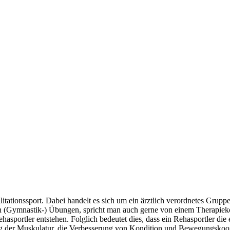
tationssport. Dabei handelt es sich um ein ärztlich verordnetes Gruppen
 (Gymnastik-) Übungen, spricht man auch gerne von einem Therapiekonz
 Rehasportler entstehen. Folglich bedeutet dies, dass ein Rehasportler d
ung der Muskulatur, die Verbesserung von Kondition und Bewegungskoor