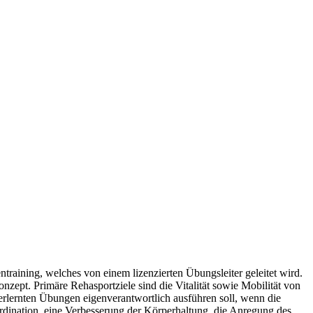
training, welches von einem lizenzierten Übungsleiter geleitet wird.
ept. Primäre Rehasportziele sind die Vitalität sowie Mobilität von
ie erlernten Übungen eigenverantwortlich ausführen soll, wenn die
dination, eine Verbesserung der Körperhaltung, die Anregung des