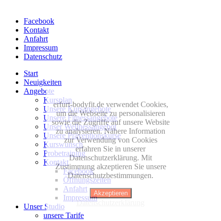
Facebook
Kontakt
Anfahrt
Impressum
Datenschutz
Start
Neuigkeiten
Angebote
Kursplan
erfurt-bodyfit.de verwendet Cookies,
Unsere Kursangebote
um die Webseite zu personalisieren
Unsere Fitnessangebote
sowie die Zugriffe auf unsere Website
Unser Wellnessangebot
zu analysieren. Nähere Information
Unsere Präventionskurse
zur Verwendung von Cookies
Kurswunsch
erfahren Sie in unserer
Probetraining
Datenschutzerklärung. Mit
Kontakt
Zustimmung akzeptieren Sie unsere
Facebook
Datenschutzbestimmungen.
Öffnungszeiten
Anfahrt
Akzeptieren
Impressum
Datenschutzerklärung
Unser Studio
unsere Tarife