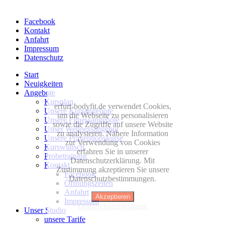
Facebook
Kontakt
Anfahrt
Impressum
Datenschutz
Start
Neuigkeiten
Angebote
Kursplan
erfurt-bodyfit.de verwendet Cookies,
Unsere Kursangebote
um die Webseite zu personalisieren
Unsere Fitnessangebote
sowie die Zugriffe auf unsere Website
Unser Wellnessangebot
zu analysieren. Nähere Information
Unsere Präventionskurse
zur Verwendung von Cookies
Kurswunsch
erfahren Sie in unserer
Probetraining
Datenschutzerklärung. Mit
Kontakt
Zustimmung akzeptieren Sie unsere
Facebook
Datenschutzbestimmungen.
Öffnungszeiten
Anfahrt
Akzeptieren
Impressum
Datenschutzerklärung
Unser Studio
unsere Tarife