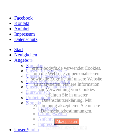
Facebook
Kontakt
Anfahrt
Impressum
Datenschutz
Start
Neuigkeiten
Angebote
Kursplan
erfurt-bodyfit.de verwendet Cookies,
Unsere Kursangebote
um die Webseite zu personalisieren
Unsere Fitnessangebote
sowie die Zugriffe auf unsere Website
Unser Wellnessangebot
zu analysieren. Nähere Information
Unsere Präventionskurse
zur Verwendung von Cookies
Kurswunsch
erfahren Sie in unserer
Probetraining
Datenschutzerklärung. Mit
Kontakt
Zustimmung akzeptieren Sie unsere
Facebook
Datenschutzbestimmungen.
Öffnungszeiten
Anfahrt
Akzeptieren
Impressum
Datenschutzerklärung
Unser Studio