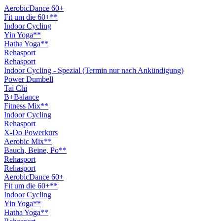
AerobicDance 60+
Fit um die 60+**
Indoor Cycling
Yin Yoga**
Hatha Yoga**
Rehasport
Rehasport
Indoor Cycling - Spezial (Termin nur nach Ankündigung)
Power Dumbell
Tai Chi
B+Balance
Fitness Mix**
Indoor Cycling
Rehasport
X-Do Powerkurs
Aerobic Mix**
Bauch, Beine, Po**
Rehasport
Rehasport
AerobicDance 60+
Fit um die 60+**
Indoor Cycling
Yin Yoga**
Hatha Yoga**