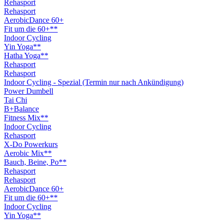
Rehasport
Rehasport
AerobicDance 60+
Fit um die 60+**
Indoor Cycling
Yin Yoga**
Hatha Yoga**
Rehasport
Rehasport
Indoor Cycling - Spezial (Termin nur nach Ankündigung)
Power Dumbell
Tai Chi
B+Balance
Fitness Mix**
Indoor Cycling
Rehasport
X-Do Powerkurs
Aerobic Mix**
Bauch, Beine, Po**
Rehasport
Rehasport
AerobicDance 60+
Fit um die 60+**
Indoor Cycling
Yin Yoga**