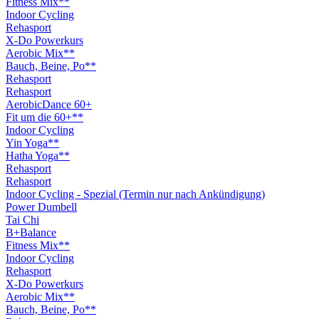
Fitness Mix**
Indoor Cycling
Rehasport
X-Do Powerkurs
Aerobic Mix**
Bauch, Beine, Po**
Rehasport
Rehasport
AerobicDance 60+
Fit um die 60+**
Indoor Cycling
Yin Yoga**
Hatha Yoga**
Rehasport
Rehasport
Indoor Cycling - Spezial (Termin nur nach Ankündigung)
Power Dumbell
Tai Chi
B+Balance
Fitness Mix**
Indoor Cycling
Rehasport
X-Do Powerkurs
Aerobic Mix**
Bauch, Beine, Po**